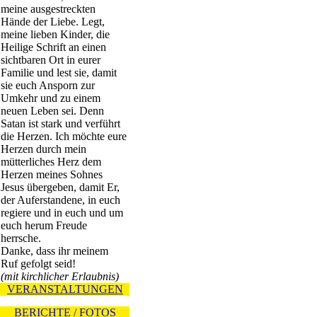
meine ausgestreckten
Hände der Liebe. Legt,
meine lieben Kinder, die
Heilige Schrift an einen
sichtbaren Ort in eurer
Familie und lest sie, damit
sie euch Ansporn zur
Umkehr und zu einem
neuen Leben sei. Denn
Satan ist stark und verführt
die Herzen. Ich möchte eure
Herzen durch mein
mütterliches Herz dem
Herzen meines Sohnes
Jesus übergeben, damit Er,
der Auferstandene, in euch
regiere und in euch und um
euch herum Freude
herrsche.
Danke, dass ihr meinem
Ruf gefolgt seid!
(mit kirchlicher Erlaubnis)
VERANSTALTUNGEN
BERICHTE / FOTOS